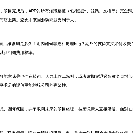
，項目完成后，APP的所有知識產權（包括設計、源碼、文檔等）完全
商店上架。避免未來因源碼問題受制于人。
的售后維護期是多久？期內如何響應和處理bug？期外的技術支持如何收
以及相關費用標準。
可能意味著他們在技術、人力上偷工減料，或者后期會通過各種名目增加費
事求是的評估更能體現公司的專業性。
境、團隊氛圍，并爭取與未來的項目經理、技術負責人直接溝通。面對面
過程。它不僅僅是購買一項技術服務，更是選擇一位長期的技術合作伙伴