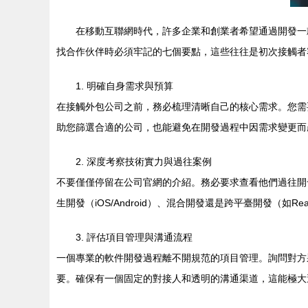
在移動互聯網時代，許多企業和創業者希望通過開發一
找合作伙伴時必須牢記的七個要點，這些往往是初次接觸者
1. 明確自身需求與預算
在接觸外包公司之前，務必梳理清晰自己的核心需求。您需
助您篩選合適的公司，也能避免在開發過程中因需求變更而
2. 深度考察技術實力與過往案例
不要僅僅停留在公司官網的介紹。務必要求查看他們過往開
生開發（iOS/Android）、混合開發還是跨平臺開發（如Reac
3. 評估項目管理與溝通流程
一個專業的軟件開發過程離不開規范的項目管理。詢問對方
要。確保有一個固定的對接人和透明的溝通渠道，這能極大