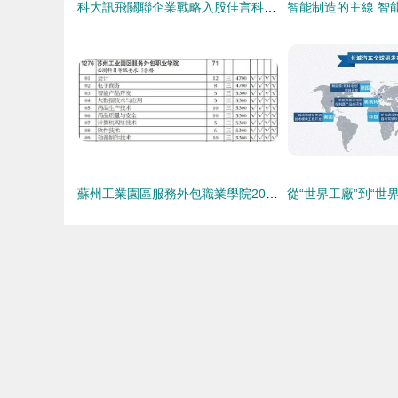
科大訊飛關聯企業戰略入股佳言科技 AI賽道再添新動力
蘇州工業園區服務外包職業學院2020年高職(專科)批招生計劃分析 以軟件開發專業（文科類）為例