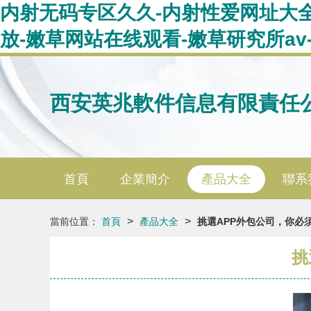
内射无码专区久久-内射性爱网址大全
放-嫩草网站在线观看-嫩草研究所a
西安英兆軟件信息有限責任
首頁
企業簡介
產品大全
聯系
>
>
當前位置：
首頁
產品大全
挑選APP外包公司，你必
挑