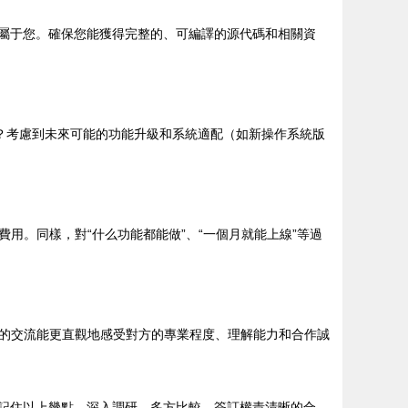
歸屬于您。確保您能獲得完整的、可編譯的源代碼和相關資
費？考慮到未來可能的功能升級和系統適配（如新操作系統版
用。同樣，對“什么功能都能做”、“一個月就能上線”等過
的交流能更直觀地感受對方的專業程度、理解能力和合作誠
。記住以上幾點，深入調研，多方比較，簽訂權責清晰的合