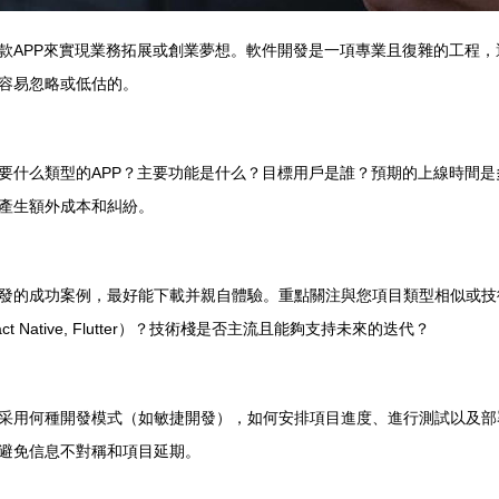
款APP來實現業務拓展或創業夢想。軟件開發是一項專業且復雜的工程，
容易忽略或低估的。
要什么類型的APP？主要功能是什么？目標用戶是誰？預期的上線時間
產生額外成本和糾紛。
發的成功案例，最好能下載并親自體驗。重點關注與您項目類型相似或技
t Native, Flutter）？技術棧是否主流且能夠支持未來的迭代？
采用何種開發模式（如敏捷開發），如何安排項目進度、進行測試以及部
避免信息不對稱和項目延期。