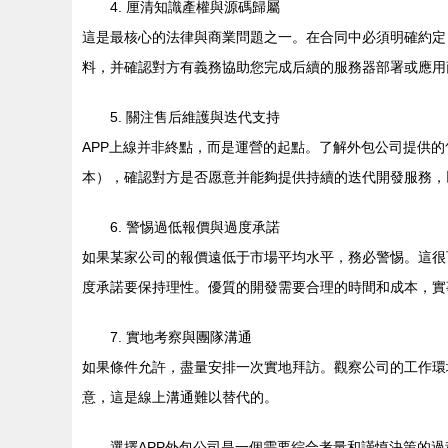
4. 厘清知識產權與源碼歸屬
這是最核心的法律與商業問題之一。在合同中必須明確約定
料，并確認對方有義務協助您完成后續的服務器部署或應用
5. 關注售后維護與迭代支持
APP上線并非終點，而是運營的起點。了解外包公司提供
本），確認對方是否愿意并能夠提供持續的迭代開發服務，
6. 警惕過低報價與過度承諾
如果某家公司的報價遠低于市場平均水平，務必警惕。這很
度承諾要保持理性。優質的開發需要合理的時間和成本，實
7. 實地考察與團隊溝通
如果條件允許，盡量安排一次實地拜訪。觀察公司的工作環
意，這是線上溝通難以替代的。
選擇APP外包公司是一個需要綜合考量和謹慎決策的