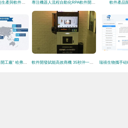
智能制造的主線 智能生產與軟件開發的深度融合
專注機器人流程自動化RPA軟件開發，「容智信息」完成數千萬元A輪融資
軟件產品
從“世界工廠”到“世界開工廠” 哈弗奏響自主國際化主旋律，賦能軟件外包服務新篇章
軟件開發賦能高效商機 35秒沖一杯，20臺自動咖啡機月流水超20萬的運營解析